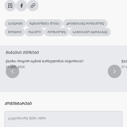
ბაიერნი
ჩემპიონთა ლიგა
კრიშტიანუ რონალდუ
ნოიერი
რეალი
რონალდუ
სანტიაგო ბერნაბეუ
მსგავსი ქვიზები
ქვიზი: როგორ იცნობ ბარსელონას ისტორიას?
ქვ
21 აპრ, 2026
27 
კომენტარები