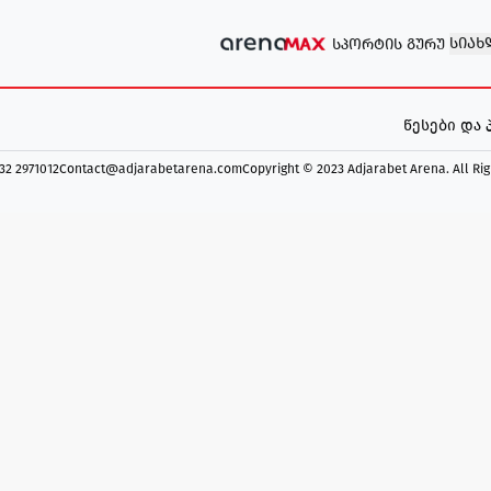
ᲡᲘᲐᲮ
ᲡᲞᲝᲠᲢᲘᲡ ᲒᲣᲠᲣ
წესები და
 32 2971012
Contact@adjarabetarena.com
Copyright © 2023 Adjarabet Arena.
All Ri