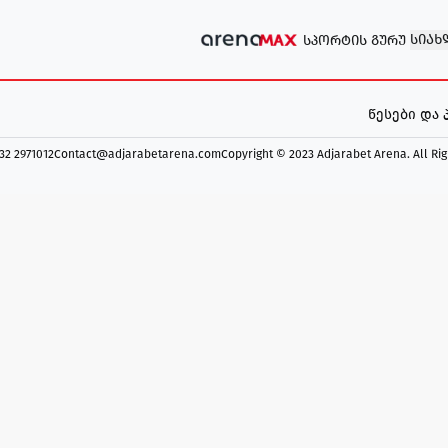
ᲡᲘᲐᲮ
ᲡᲞᲝᲠᲢᲘᲡ ᲒᲣᲠᲣ
წესები და
 32 2971012
Contact@adjarabetarena.com
Copyright © 2023 Adjarabet Arena.
All Ri