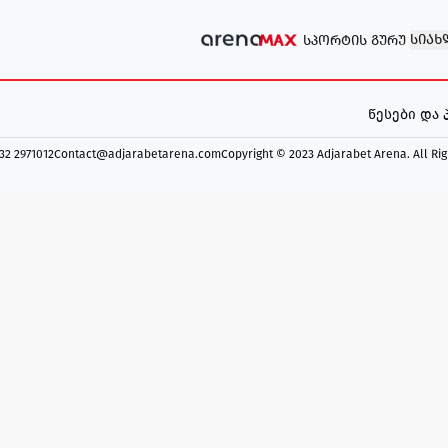
ᲡᲘᲐᲮ
ᲡᲞᲝᲠᲢᲘᲡ ᲒᲣᲠᲣ
წესები და
 32 2971012
Contact@adjarabetarena.com
Copyright © 2023 Adjarabet Arena.
All Ri