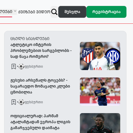
ᲚᲔᲔᲑᲘ
შესვლა
რეგისტრაცია
ᲥᲕᲘᲖᲔᲑᲘ
ᲕᲘᲓᲔᲝ
ცხელი სიახლეები
ატლეტიკო ინტერის
პრობლემებით სარგებლობს -
სად წავა რომერო?
•
ფეხბურთი
ჟესუსი არსენალს ტოვებს? -
სავარაუდო მომავალი კლუბი
ცნობილია
•
ფეხბურთი
ოფიციალურად: პარმამ
ატალანტადან ევროპა ლიგის
გამარჯვებული დაიმატა