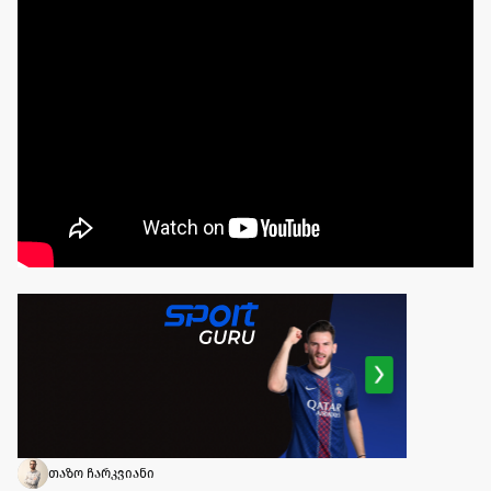
თაზო ჩარკვიანი